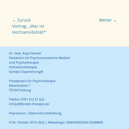
Beitragsnavigation
← Zurück
Weiter →
Vorhergehender
Nächster
Vortrag: „Was ist
Beitrag:
Beitrag:
Hochsensibilität?“
Dr. med. Anja Flender
Fachärztin für Psychosomatische Medizin
und Psychotherapie
Verhaltenstherapie
Somatic Experiencing®
Privatpraxis für Psychotherapie
Albertstrasse 1
79104 Freiburg
Telefon 0761 612 51 622
info[at]flender-therapie.de
Impressum
|
Datenschutzerklärung
© Dr. Flender 2015-2022 | Webdesign:
GRAFIKDESIGN SOMMER