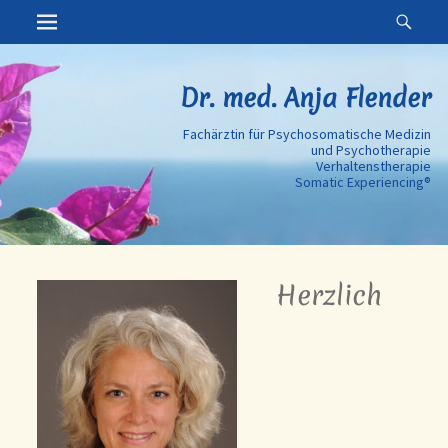
Erstes Menü
Suc
Zum
Inhalt:
Dr. med. Anja Flender
Fachärztin für Psychosomatische Medizin
und Psychotherapie
Verhaltenstherapie
Somatic Experiencing®
Herzlich